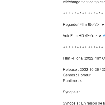
téléchargement complet d
⭐⭐⭐ ⭐⭐⭐⭐⭐⭐ ⭐⭐⭐⭐⭐⭐
Regarder Film 🔴✅👉  ➤
Voir Film HD 🔴✅👉  ➤ 
V
⭐⭐⭐ ⭐⭐⭐⭐⭐⭐ ⭐⭐⭐⭐⭐⭐
Film ~Fiona (2022) film
Release : 2022-10-26 / 2
Genres : Horreur 
Runtime : 4 
Synopsis :  
Synopsis : En raison de l