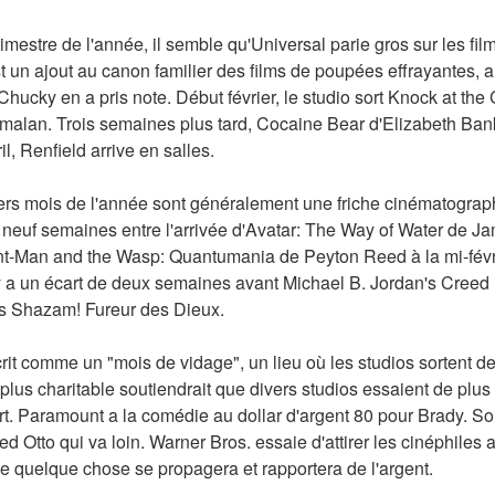
imestre de l'année, il semble qu'Universal parie gros sur les film
 un ajout au canon familier des films de poupées effrayantes, 
ucky en a pris note. Début février, le studio sort Knock at the C
malan. Trois semaines plus tard, Cocaine Bear d'Elizabeth Bank
il, Renfield arrive en salles.
iers mois de l'année sont généralement une friche cinématographi
s neuf semaines entre l'arrivée d'Avatar: The Way of Water de 
nt-Man and the Wasp: Quantumania de Peyton Reed à la mi-février
 a un écart de deux semaines avant Michael B. Jordan's Creed II
's Shazam! Fureur des Dieux.
rit comme un "mois de vidage", un lieu où les studios sortent des
lus charitable soutiendrait que divers studios essaient de plus 
. Paramount a la comédie au dollar d'argent 80 pour Brady. Son
Otto qui va loin. Warner Bros. essaie d'attirer les cinéphiles 
ue quelque chose se propagera et rapportera de l'argent.