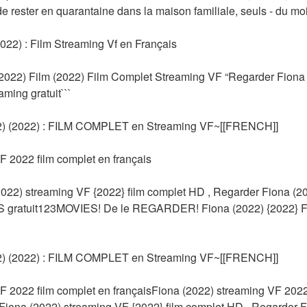
e rester en quarantaine dans la maison familiale, seuls - du moin
022) : Film Streaming Vf en Français
2022) Film (2022) Film Complet Streaming VF “Regarder Fiona (
ming gratuit```
 (2022) : FILM COMPLET en Streaming VF~[[FRENCH]]
F 2022 film complet en français
) streaming VF {2022} film complet HD , Regarder Fiona (2022
ratuit123MOVIES! De le REGARDER! Fiona (2022) {2022} Film
 (2022) : FILM COMPLET en Streaming VF~[[FRENCH]]
F 2022 film complet en françaisFiona (2022) streaming VF 2022 
na (2022) streaming VF {2022} film complet HD , Regarder Fio