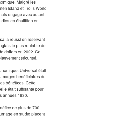
nomique. Malgré les 
en Island et Trolls World 
amais engagé avec autant 
ios en ébullition en 
l a réussi en réservant 
nglais le plus rentable de 
de dollars en 2022. Ce 
lativement sécurisé.
conomique. Universal était 
 marges bénéficiaires du 
es bénéfices. Cette 
le était suffisante pour 
les années 1930.
énéfice de plus de 700 
ournage en studio placent 