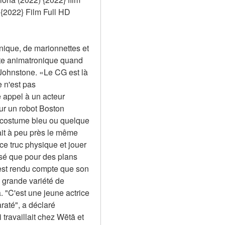
022} Film Full HD 
nique, de marionnettes et 
tte animatronique quand 
Johnstone. «Le CG est là 
 n'est pas 
 appel à un acteur 
r un robot Boston 
 costume bleu ou quelque 
it à peu près le même 
ce truc physique et jouer 
sé que pour des plans 
'est rendu compte que son 
grande variété de 
 "C'est une jeune actrice 
até", a déclaré 
availlait chez Wētā et 