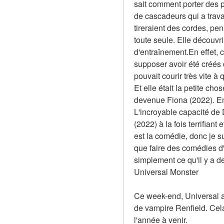
sait comment porter des 
de cascadeurs qui a travail
tireraient des cordes, pens
toute seule. Elle découvr
d'entraînement.En effet, 
supposer avoir été créés d
pouvait courir très vite à 
Et elle était la petite cho
devenue Fiona (2022). En f
L'incroyable capacité de 
(2022) à la fois terrifian
est la comédie, donc je su
que faire des comédies d'h
simplement ce qu'il y a d
Universal Monster
Ce week-end, Universal a 
de vampire Renfield. Cela
l'année à venir.