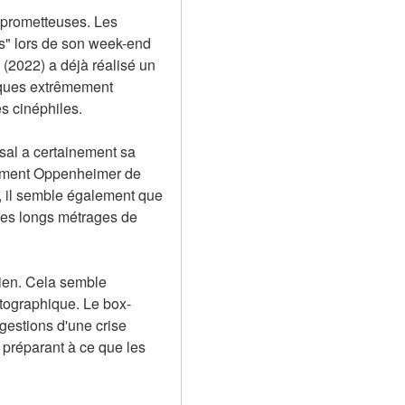
 prometteuses. Les 
s" lors de son week-end 
 (2022) a déjà réalisé un 
iques extrêmement 
es cinéphiles.
al a certainement sa 
amment Oppenheimer de 
 il semble également que 
des longs métrages de 
ien. Cela semble 
atographique. Le box-
gestions d'une crise 
préparant à ce que les 