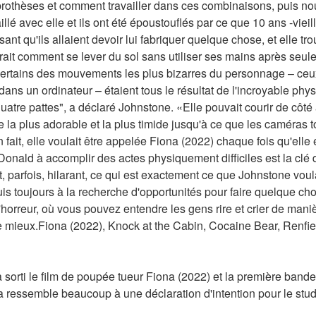
prothèses et comment travailler dans ces combinaisons, puis no
lé avec elle et ils ont été époustouflés par ce que 10 ans -vieille fi
ant qu'ils allaient devoir lui fabriquer quelque chose, et elle tro
irait comment se lever du sol sans utiliser ses mains après seul
certains des mouvements les plus bizarres du personnage – ceux 
ans un ordinateur – étaient tous le résultat de l'incroyable phys
quatre pattes", a déclaré Johnstone. «Elle pouvait courir de côté à
se la plus adorable et la plus timide jusqu'à ce que les caméras to
ait, elle voulait être appelée Fiona (2022) chaque fois qu'elle ét
Donald à accomplir des actes physiquement difficiles est la clé 
t et, parfois, hilarant, ce qui est exactement ce que Johnstone vou
is toujours à la recherche d'opportunités pour faire quelque cho
orreur, où vous pouvez entendre les gens rire et crier de manièr
e mieux.Fiona (2022), Knock at the Cabin, Cocaine Bear, Renfiel
sorti le film de poupée tueur Fiona (2022) et la première bande
 ressemble beaucoup à une déclaration d'intention pour le studi