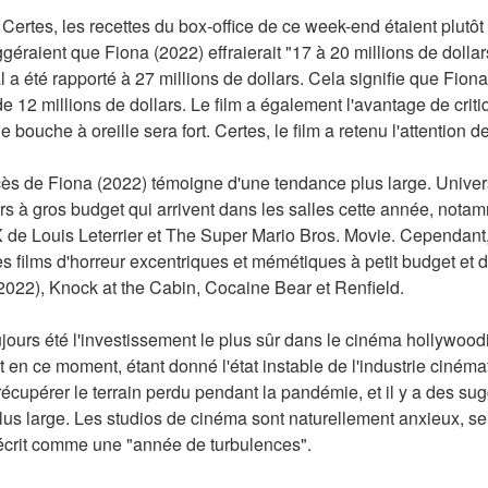
 Certes, les recettes du box-office de ce week-end étaient plutôt
géraient que Fiona (2022) effraierait "17 à 20 millions de dollar
l a été rapporté à 27 millions de dollars. Cela signifie que Fiona
e 12 millions de dollars. Le film a également l'avantage de crit
 bouche à oreille sera fort. Certes, le film a retenu l'attention d
cès de Fiona (2022) témoigne d'une tendance plus large. Univers
rs à gros budget qui arrivent dans les salles cette année, not
X de Louis Leterrier et The Super Mario Bros. Movie. Cependant,
des films d'horreur excentriques et mémétiques à petit budget et 
022), Knock at the Cabin, Cocaine Bear et Renfield.
oujours été l'investissement le plus sûr dans le cinéma hollywood
t en ce moment, étant donné l'état instable de l'industrie ciném
récupérer le terrain perdu pendant la pandémie, et il y a des sug
s large. Les studios de cinéma sont naturellement anxieux, se 
t décrit comme une "année de turbulences".