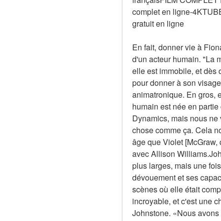
complet en ligne-4KTUB
gratuit en ligne
En fait, donner vie à Fio
d'un acteur humain. "La m
elle est immobile, et dès
pour donner à son visage 
animatronique. En gros, el
humain est née en partie
Dynamics, mais nous ne v
chose comme ça. Cela nous
âge que Violet [McGraw, qu
avec Allison Williams.Joh
plus larges, mais une foi
dévouement et ses capacit
scènes où elle était comp
incroyable, et c'est une 
Johnstone. «Nous avons e