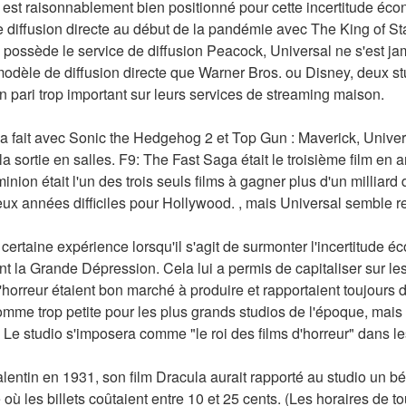
l est raisonnablement bien positionné pour cette incertitude éco
diffusion directe au début de la pandémie avec The King of Stat
o possède le service de diffusion Peacock, Universal ne s'est j
dèle de diffusion directe que Warner Bros. ou Disney, deux stud
n pari trop important sur leurs services de streaming maison.
 fait avec Sonic the Hedgehog 2 et Top Gun : Maverick, Universa
a sortie en salles. F9: The Fast Saga était le troisième film en a
ion était l'un des trois seuls films à gagner plus d'un milliard 
ux années difficiles pour Hollywood. , mais Universal semble re
certaine expérience lorsqu'il s'agit de surmonter l'incertitude é
 la Grande Dépression. Cela lui a permis de capitaliser sur les
'horreur étaient bon marché à produire et rapportaient toujours d
me trop petite pour les plus grands studios de l'époque, mais el
t. Le studio s'imposera comme "le roi des films d'horreur" dans 
Valentin en 1931, son film Dracula aurait rapporté au studio un b
ù les billets coûtaient entre 10 et 25 cents. (Les horaires de t