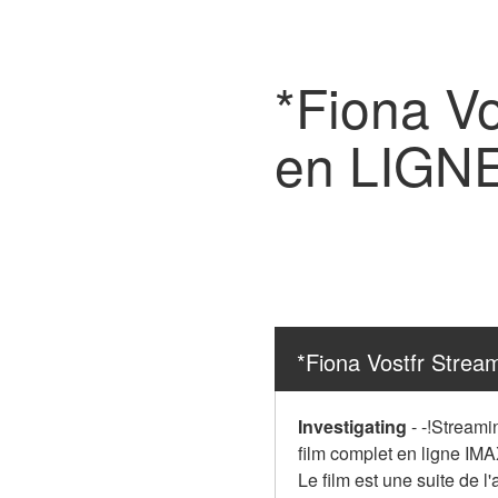
*Fiona V
en LIGN
*Fiona Vostfr Stre
Investigating
-
-!Streami
film complet en ligne IMAX
Le film est une suite de l