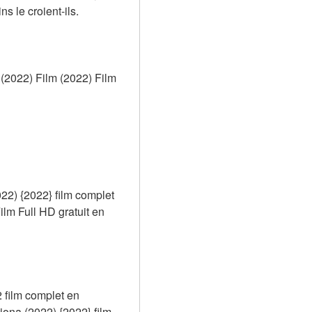
s le croient-ils.
2022) Film (2022) Film 
) {2022} film complet 
 Full HD gratuit en 
film complet en 
na (2022) {2022} film 