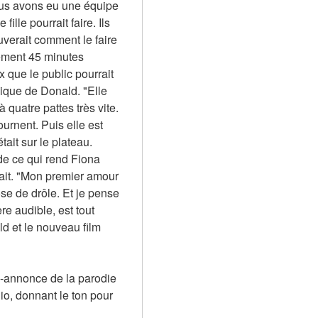
us avons eu une équipe 
lle pourrait faire. Ils 
uverait comment le faire 
ement 45 minutes 
que le public pourrait 
ique de Donald. "Elle 
 quatre pattes très vite. 
urnent. Puis elle est 
ait sur le plateau. 
de ce qui rend Fiona 
lait. "Mon premier amour 
se de drôle. Et je pense 
e audible, est tout 
d et le nouveau film 
-annonce de la parodie 
o, donnant le ton pour 