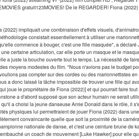
EMOVIES gratuit123MOVIES! De le REGARDER! Fiona (2022) {2
na (2022) impliquait une combinaison d'effets visuels, d'animatro
éthodologie consistait essentiellement à utiliser une marionne
 qu'elle commence à bouger, c'est une fille masquée", a déclaré 
une certaine articulation, car elle porte un masque et le masque
le a juste la bouche ouverte tout le temps. La nécessité de faire
 des moyens modestes du film. "Nous n'avions pas le budget pou
oulions pas compter sur des cordes ou des marionnettistes en
 a donc laissé la tâche impossible de trouver une fille qui ava
i joue le propriétaire de Fiona (2022)] et qui pourrait faire tout 
nstone a d'abord supposé que son acteur humain ne serait utili
s qu'il a choisi la jeune danseuse Amie Donald dans le rôle, il s
és physiques lui permettraient de jouer Fiona (2022) dans une 
lètement convaincante quelle que soit la proximité de la caméra.
championne nationale de danse, et c'est une ceinture brune de kar
mbauché un coach de mouvement [Luke Hawker] pour elle qui tr